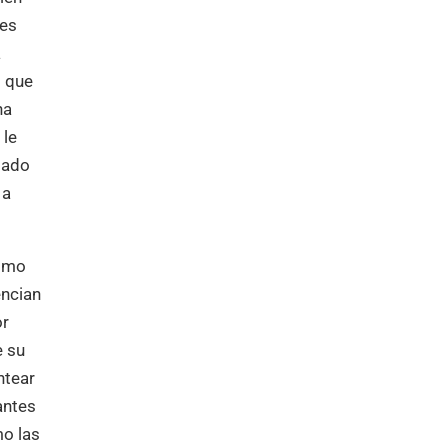
les
a
o que
na
 le
dado
 a
cómo
encian
or
e su
ntear
antes
mo las