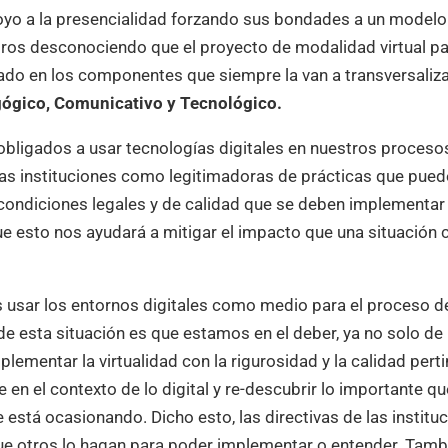
yo a la presencialidad forzando sus bondades a un modelo
otros desconociendo que el proyecto de modalidad virtual p
ado en los componentes que siempre la van a transversaliza
gógico, Comunicativo y Tecnológico.
 obligados a usar tecnologías digitales en nuestros proceso
 las instituciones como legitimadoras de prácticas que pue
 condiciones legales y de calidad que se deben implementar 
que esto nos ayudará a mitigar el impacto que una situación
os usar los entornos digitales como medio para el proceso d
a de esta situación es que estamos en el deber, ya no solo de
lementar la virtualidad con la rigurosidad y la calidad pert
en el contexto de lo digital y re-descubrir lo importante qu
 está ocasionando. Dicho esto, las directivas de las institu
e otros lo hagan para poder implementar o entender. Tamb