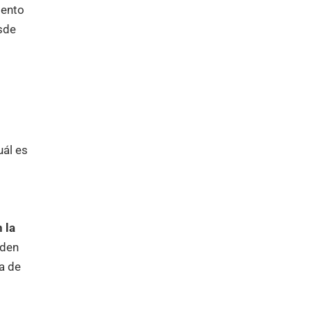
iento
esde
uál es
 la
nden
ta de