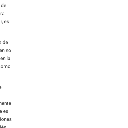
 de
ara
r, es
s de
den no
en la
 como
e
inente
e es
ciones
ién