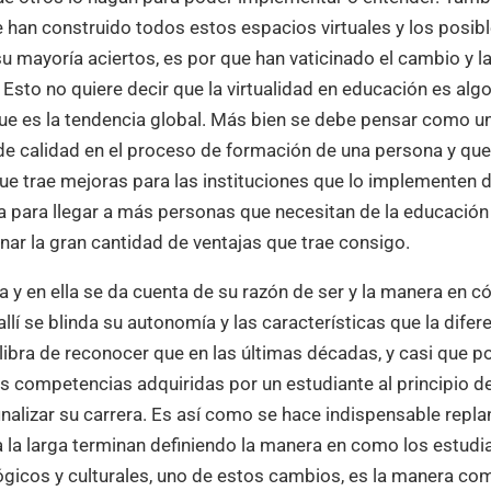
han construido todos estos espacios virtuales y los posib
su mayoría aciertos, es por que han vaticinado el cambio y l
Esto no quiere decir que la virtualidad en educación es alg
ue es la tendencia global. Más bien se debe pensar como u
de calidad en el proceso de formación de una persona y que
 que trae mejoras para las instituciones que lo implementen 
 para llegar a más personas que necesitan de la educación
onar la gran cantidad de ventajas que trae consigo.
a y en ella se da cuenta de su razón de ser y la manera en 
í se blinda su autonomía y las características que la difer
 libra de reconocer que en las últimas décadas, y casi que p
las competencias adquiridas por un estudiante al principio d
inalizar su carrera. Es así como se hace indispensable repla
la larga terminan definiendo la manera en como los estudi
ógicos y culturales, uno de estos cambios, es la manera co