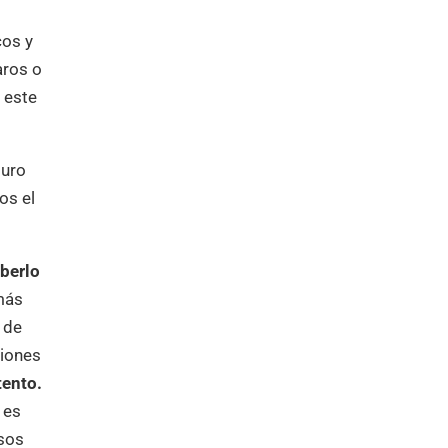
cos y
aros o
 este
turo
os el
aberlo
más
 de
ciones
tento.
 es
asos