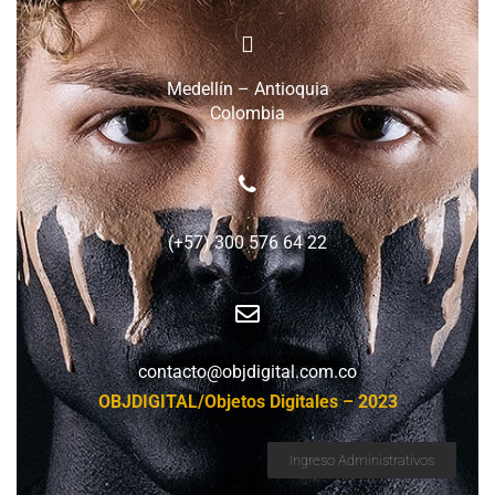
Medellín – Antioquia
Colombia
(+57) 300 576 64 22
contacto@objdigital.com.co
OBJDIGITAL/Objetos Digitales – 2023
Ingreso Administrativos